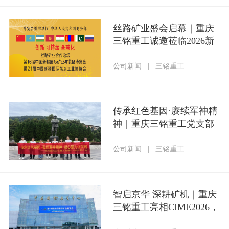
丝路矿业盛会启幕｜重庆
三铭重工诚邀莅临2026新
疆矿博会
公司新闻
|
三铭重工
传承红色基因·赓续军神精
神｜重庆三铭重工党支部
组织参加庆“七一”红色研
学主题党日活动
公司新闻
|
三铭重工
智启京华 深耕矿机｜重庆
三铭重工亮相CIME2026，
以技术创新赋能矿业新征