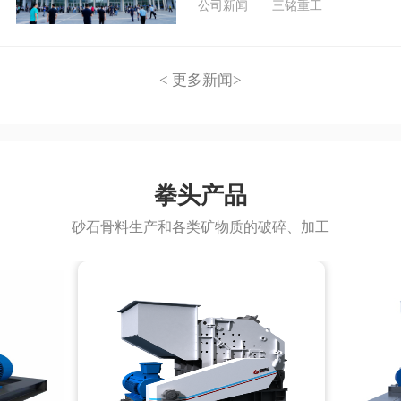
程
公司新闻
|
三铭重工
< 更多新闻>
拳头产品
砂石骨料生产和各类矿物质的破碎、加工