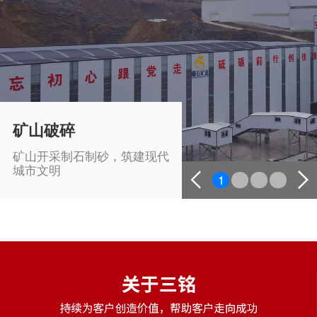
矿山破碎
矿山开采制石制砂，筑建现代
城市文明
1
2
3
4