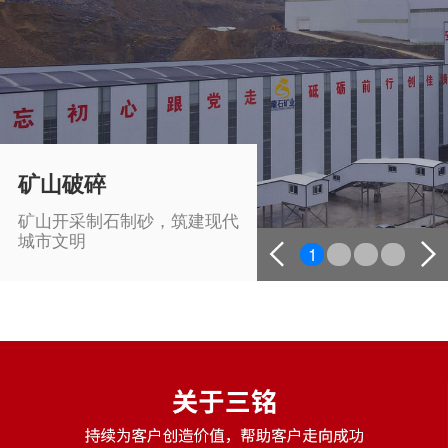
矿山破碎
矿山开采制石制砂，筑建现代
城市文明
1
2
3
4