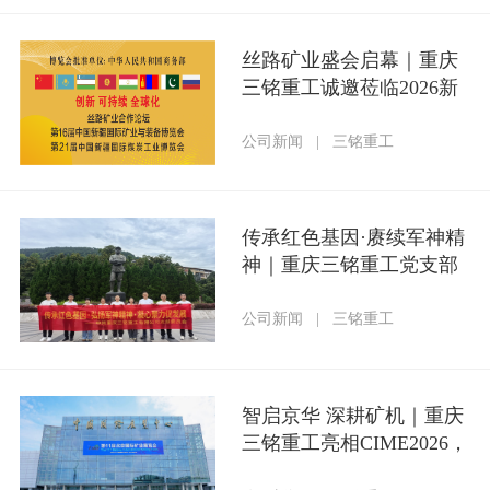
丝路矿业盛会启幕｜重庆
三铭重工诚邀莅临2026新
疆矿博会
公司新闻
|
三铭重工
传承红色基因·赓续军神精
神｜重庆三铭重工党支部
组织参加庆“七一”红色研
学主题党日活动
公司新闻
|
三铭重工
智启京华 深耕矿机｜重庆
三铭重工亮相CIME2026，
以技术创新赋能矿业新征