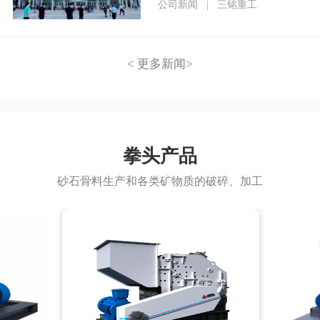
程
公司新闻
|
三铭重工
< 更多新闻>
拳头产品
砂石骨料生产和各类矿物质的破碎、加工